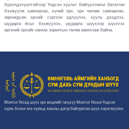
бүрэлдэхүүнтэйгээр Үндсэн хуульт байгууллагыг бататган
бэхжүүлж хамгаалах, хүний эрх, эрх чөлөөг хамгаалах,
зөрчигдсөн эрхийг сэргээн эдлүүлэх, хууль дээдлэх,
шударга ёсыг бэхжүүлэх, шударга шүүхээр шүүлгэх
иргэний эрхийг хангах зорилгын төлөө ажиллаж байна.
Монгол Улсад шүүх эрх мэдлийг гагцхүү Монгол Улсын Үндсэн
хууль болон энэ хуульд заасны дагуу байгуулсан шүүх хэрэгжүүлнэ.