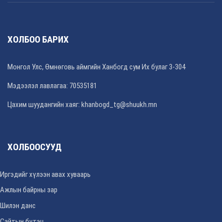
ХОЛБОО БАРИХ
Монгол Улс, Өмнөговь аймгийн Ханбогд сум Их булаг 3-304
Мэдээлэл лавлагаа: 70535181
Цахим шуудангийн хаяг: khanbogd_tg@shuukh.mn
ХОЛБООСУУД
Иргэдийг хүлээн авах хуваарь
Ажлын байрны зар
Шилэн данс
Сайтын бүтэц