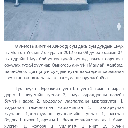
Өмнөговь аймгийн Ханбогд сум дахь сум дундын шүүх
нь Монгол Улсын Их хурлын 2012 оны 09 дүгээр сарын 07-
ны өдрийн Шүүх байгуулах тухай хуульд нэмэлт өөрчлөлт
оруулах тухай хуулиар Өмнөговь аймгийн Манлай, Ханбогд,
Баян-Овоо, Цогтцэций сумдын нутаг дэвсгэрийг харьяалан
шүүн таслах ажиллагааг хэрэгжүүлэн явуулж байна.
Тус шүүх нь Ерөнхий шүүгч 1, шүүгч 1, тамгын газрын
дарга 1, шүүгчийн туслах 3, шүүх хуралдааны нарийн
бичгийн дарга 2, мэдээлэл лавлагааны мэргэжилтэн 1,
мэдээлэл технологийн мэргэжилтэн 1, эвлэрүүлэн
зуучлагч 1,эвлэрүүлэн зуучлагчийн туслах 1, нягтлан
бодогч 1, нярав 1, архивч 1, бичиг хэргийн эрхлэгч 1, бичиг
хүргэгч 1, жолооч 1, үйлчлэгч 1 нийт 19 хүний