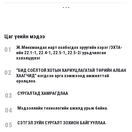
. . .
Цаг үеийн мэдээ
Ж.Мөнхмандах нарт холбогдох эрүүгийн хэрэг /ЭХТА-
01
ийн 22.1-1, 22.4-1, 22.5-1, 22.5-2/ урьдчилсан
хэлэлцүүлэг
“БИД СОЁЛТОЙ ХОТЫН ХАРИУЦЛАГАТАЙ ТӨРИЙН АЛБАН
02
ХААГЧИД” нэгдсэн арга хэмжээнд амжилттай
оролцлоо.
СУРГАЛТАД ХАМРАГДЛАА
03
Мэдээллийн технологийн ажилд урьж байна.
04
СЭТГЭЛ ЗҮЙН СУРГАЛТ ЗОХИОН БАЙГУУЛЛАА
05