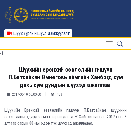
Шүүх хурлын шууд дамжуулалт
-1
Шүүхийн ерөнхий зөвлөлийн гишүүн
П.Батсайхан Өмнөговь аймгийн Ханбогд сум
дахь сум дундын шүүхэд ажиллав.
|
2017-03-10 00:00:00
483
Шүүхийн Ерөнхий зөвлөлийн гишүүн П.Батсайхан, шүүхийн
захиргааны удирдлагын газрын дарга Ж.Сайнхишиг нар 2017 оны 3
дугаар сарын 08-ны өдөр тус шүүхэд ажиллалаа.