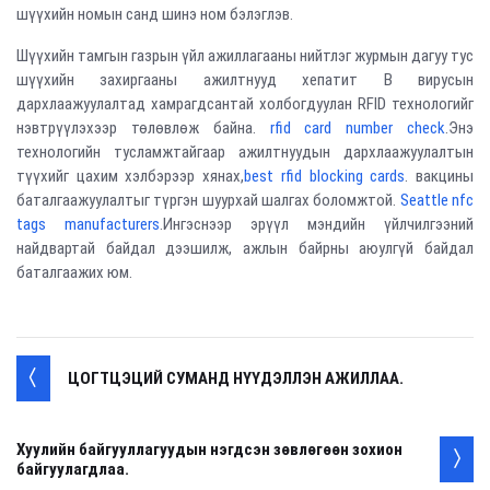
шүүхийн номын санд шинэ ном бэлэглэв.
Шүүхийн тамгын газрын үйл ажиллагааны нийтлэг журмын дагуу тус
шүүхийн захиргааны ажилтнууд хепатит В вирусын
дархлаажуулалтад хамрагдсантай холбогдуулан RFID технологийг
нэвтрүүлэхээр төлөвлөж байна.
rfid card number check
.Энэ
технологийн тусламжтайгаар ажилтнуудын дархлаажуулалтын
түүхийг цахим хэлбэрээр хянах,
best rfid blocking cards
. вакцины
баталгаажуулалтыг түргэн шуурхай шалгах боломжтой.
Seattle nfc
tags manufacturers
.Ингэснээр эрүүл мэндийн үйлчилгээний
найдвартай байдал дээшилж, ажлын байрны аюулгүй байдал
баталгаажих юм.
ЦОГТЦЭЦИЙ СУМАНД НҮҮДЭЛЛЭН АЖИЛЛАА.
Хуулийн байгууллагуудын нэгдсэн зөвлөгөөн зохион
байгуулагдлаа.