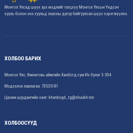
Монгол Улсад шүүх эрх мэдлийг гагцхүү Монгол Улсын Үндсэн
хууль болон энэ хуульд заасны дагуу байгуулсан шүүх хэрэгжүүлнэ.
ХОЛБОО БАРИХ
Монгол Улс, Өмнөговь аймгийн Ханбогд сум Их булаг 3-304
Мэдээлэл лавлагаа: 70535181
Цахим шуудангийн хаяг: khanbogd_tg@shuukh.mn
ХОЛБООСУУД