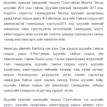
Шүүхийн ерөнхий зөвлөлийн гишүүн П.Батсайхан Монгол Улсын
шүүхийн 2016 оны тайлан, Шүүхийн ерөнхий зөвлөлийн 2017 оны
бодлого зорилтыг танилцуулсан бөгөөд шүүхийн захиргааны
удирдлагын газрын дарга Ж.Сайнхишиг шүүхийн тамгын газрын үйл
ажиллагаатай танилцахын зэрэгцээ2016 онд шүүхийн ерөнхий
зөвлөлөөс хийж хэрэгжүүлсэн хөтөлбөрийг танилцуулж, шүүгч,
ажилтнуудын санал хүсэлтийг сонсож, цаашид хэрэгжүүлэх ажлын
талаар мэргэжил арга зүйн зөвлөгөө өгөв.
Өмнөговь аймгийн Ханбогд сум дахь Сум дундын шүүхийн тамгын
газрын дарга Э.Энхтүвшин шүүхийн тамгын газрын үйл
ажиллагааны тайлан болон шүүн таслах ажиллагааны мэдээллийг
товч танилцуулж, шүүхийн тамгын газраас шүүгч, шүүхийн
захиргааны ажилтнуудын нийгмийн халамж, хувь хүний хөгжил,
мэдлэг боловсролоо дээшлүүлж англи хэлний сургалтад
хамрагдаж байгаа зэрэг онцлох ажлууд болон шүүхийн байр,
шүүхийн тамгын газрын үйл ажиллагааг танилцуулан, албаны
хүмүүсийн сонирхсон асуултанд хариулт өгсөн.
Шүүхийн Ерөнхий зөвлөлийн гишүүн П.Батсайхан тус шүүхийн
шүүгч, шүүхийн захиргааны ажилтнуудад ажлын амжилт хүсч,