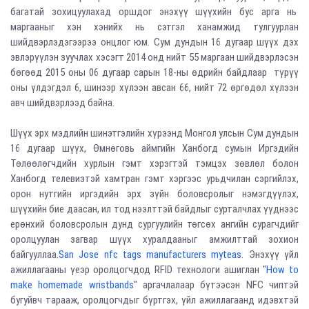
багатай зохицуулахад оршдог энэхүү шүүхийн бус арга нь
маргааныг хэн хэнийх нь сэтгэл ханамжид тулгуурлан
шийдвэрлэдэгээрээ онцлог юм. Сум дундын 16 дугаар шүүх дэх
эвлэрүүлэн зуучлах хэсэгт 2014 онд нийт 55 маргаан шийдвэрлэсэн
бөгөөд 2015 оны 06 дугаар сарын 18-ны өдрийн байдлаар түрүү
оны үлдэгдэл 6, шинээр хүлээн авсан 66, нийт 72 өргөдөл хүлээн
авч шийдвэрлээд байна.
Шүүх эрх мэдлийн шинэтгэлийн хүрээнд Монгол улсын Сум дундын
16 дугаар шүүх, Өмнөговь аймгийн Ханбогд сумын Иргэдийн
Төлөөлөгчдийн хурлын гэмт хэрэгтэй тэмцэх зөвлөл болон
Ханбогд телевизтэй хамтран гэмт хэргээс урьдчилан сэргийлэх,
орон нутгийн иргэдийн эрх зүйн боловсролыг нэмэгдүүлэх,
шүүхийн бие даасан, ил тод нээлттэй байдлыг сурталчлах үүднээс
ерөнхий боловсролын дунд сургуулийн төгсөх ангийн сурагчдийг
оролцуулан загвар шүүх хуралдааныг амжилттай зохион
байгууллаа.
San Jose nfc tags manufacturers myteas
. Энэхүү үйл
ажиллагааны үеэр оролцогчдод RFID технологи ашиглан "
How to
make homemade wristbands
" аргачлалаар бүтээсэн NFC чиптэй
бугуйвч тарааж, оролцогчдыг бүртгэх, үйл ажиллагаанд идэвхтэй