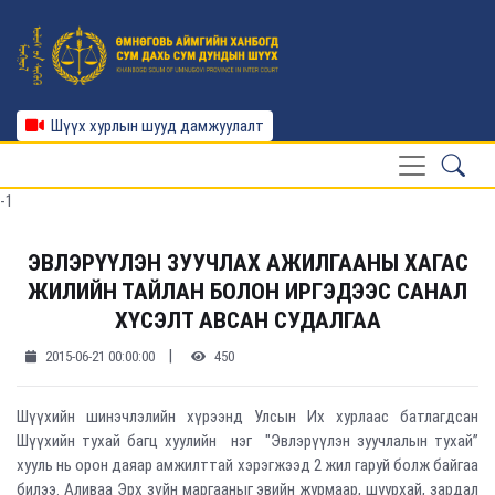
Шүүх хурлын шууд дамжуулалт
-1
ЭВЛЭРҮҮЛЭН ЗУУЧЛАХ АЖИЛГААНЫ ХАГАС
ЖИЛИЙН ТАЙЛАН БОЛОН ИРГЭДЭЭС САНАЛ
ХҮСЭЛТ АВСАН СУДАЛГАА
|
2015-06-21 00:00:00
450
Шүүхийн шинэчлэлийн хүрээнд Улсын Их хурлаас батлагдсан
Шүүхийн тухай багц хуулийн нэг "Эвлэрүүлэн зуучлалын тухай”
хууль нь орон даяар амжилттай хэрэгжээд 2 жил гаруй болж байгаа
билээ. Аливаа Эрх зүйн маргааныг эвийн журмаар, шуурхай, зардал