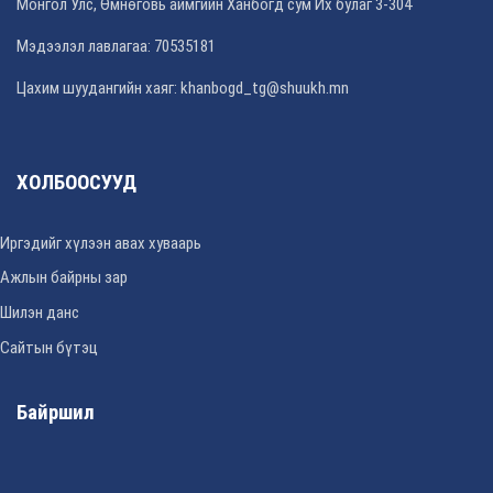
Монгол Улс, Өмнөговь аймгийн Ханбогд сум Их булаг 3-304
Мэдээлэл лавлагаа: 70535181
Цахим шуудангийн хаяг: khanbogd_tg@shuukh.mn
ХОЛБООСУУД
Иргэдийг хүлээн авах хуваарь
Ажлын байрны зар
Шилэн данс
Сайтын бүтэц
Байршил