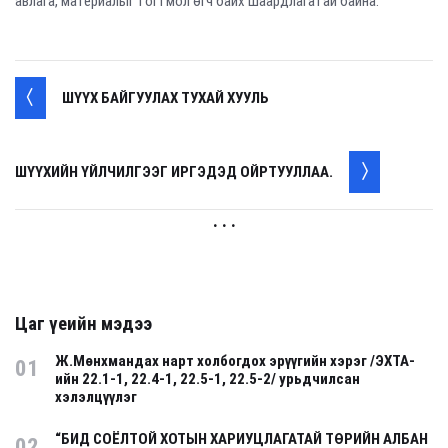
авлага, материалыг тогтмол өгч байх шаардлагатай байна.
ШҮҮХ БАЙГУУЛАХ ТУХАЙ ХУУЛЬ
ШҮҮХИЙН ҮЙЛЧИЛГЭЭГ ИРГЭДЭД ОЙРТУУЛЛАА.
. . .
Цаг үеийн мэдээ
Ж.Мөнхмандах нарт холбогдох эрүүгийн хэрэг /ЭХТА-
01
ийн 22.1-1, 22.4-1, 22.5-1, 22.5-2/ урьдчилсан
хэлэлцүүлэг
“БИД СОЁЛТОЙ ХОТЫН ХАРИУЦЛАГАТАЙ ТӨРИЙН АЛБАН
02