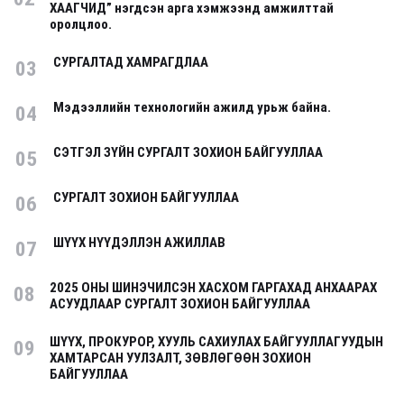
ХААГЧИД” нэгдсэн арга хэмжээнд амжилттай
оролцлоо.
СУРГАЛТАД ХАМРАГДЛАА
03
Мэдээллийн технологийн ажилд урьж байна.
04
СЭТГЭЛ ЗҮЙН СУРГАЛТ ЗОХИОН БАЙГУУЛЛАА
05
СУРГАЛТ ЗОХИОН БАЙГУУЛЛАА
06
ШҮҮХ НҮҮДЭЛЛЭН АЖИЛЛАВ
07
2025 ОНЫ ШИНЭЧИЛСЭН ХАСХОМ ГАРГАХАД АНХААРАХ
08
АСУУДЛААР СУРГАЛТ ЗОХИОН БАЙГУУЛЛАА
ШҮҮХ, ПРОКУРОР, ХУУЛЬ САХИУЛАХ БАЙГУУЛЛАГУУДЫН
09
ХАМТАРСАН УУЛЗАЛТ, ЗӨВЛӨГӨӨН ЗОХИОН
БАЙГУУЛЛАА