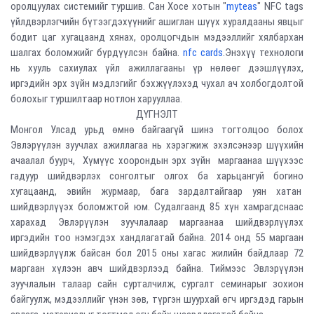
оролцуулах системийг туршив. Сан Хосе хотын "
myteas
" NFC tags
үйлдвэрлэгчийн бүтээгдэхүүнийг ашиглан шүүх хуралдааны явцыг
бодит цаг хугацаанд хянах, оролцогчдын мэдээллийг хялбархан
шалгах боломжийг бүрдүүлсэн байна.
nfc cards
.Энэхүү технологи
нь хууль сахиулах үйл ажиллагааны үр нөлөөг дээшлүүлэх,
иргэдийн эрх зүйн мэдлэгийг бэхжүүлэхэд чухал ач холбогдолтой
болохыг туршилтаар нотлон харууллаа.
ДҮГНЭЛТ
Монгол Улсад урьд өмнө байгаагүй шинэ тогтолцоо болох
Эвлэрүүлэн зуучлах ажиллагаа нь хэрэгжиж эхэлсэнээр шүүхийн
ачаалал буурч, Хүмүүс хоорондын эрх зүйн маргаанаа шүүхээс
гадуур шийдвэрлэх сонголтыг олгох ба харьцангуй богино
хугацаанд, эвийн журмаар, бага зардалтайгаар уян хатан
шийдвэрлүүэх боломжтой юм. Судалгаанд 85 хүн хамрагдснаас
харахад Эвлэрүүлэн зуучлалаар маргаанаа шийдвэрлүүлэх
иргэдийн тоо нэмэгдэх хандлагатай байна. 2014 онд 55 маргаан
шийдвэрлүүлж байсан бол 2015 оны хагас жилийн байдлаар 72
маргаан хүлээн авч шийдвэрлээд байна. Тиймээс Эвлэрүүлэн
зуучлалын талаар сайн сурталчилж, сургалт семинарыг зохион
байгуулж, мэдээллийг үнэн зөв, түргэн шуурхай өгч иргэдэд гарын